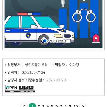
담당부서 :
성인지통계센터
담당자 :
이다경
연락처 :
02-3156-7124
담당자 정보 최종수정일 :
2026-01-20
1
2
3
4
5
6
7
8
9
10