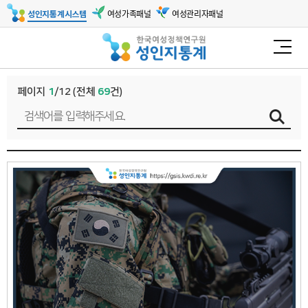
여성가족패널
여성관리자패널
성인지통계시스템
페이지
1
/12
(전체
69
건)