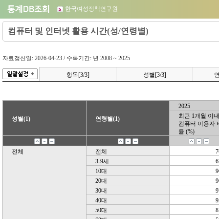
한국여성정책연구원
컴퓨터 및 인터넷 활용 시간(성/연령별)
자료갱신일: 2026-04-23 / 수록기간: 년 2008 ~ 2025
항목[3/3]
성별[3/3]
연
2025
2025
최근 1개월 이
최근 1개월 이
성별(1)
성별(1)
연령별(1)
연령별(1)
컴퓨터 이용자 
컴퓨터 이용자 
율 (%)
율 (%)
전체
전체
7
3-9세
6
10대
9
20대
9
30대
9
40대
9
50대
8