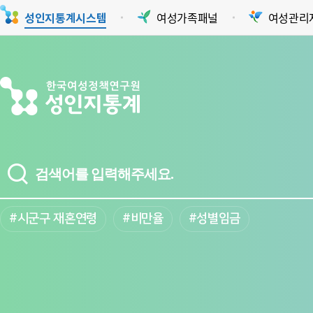
여성가족패널
여성관리
성인지통계시스템
#시군구 재혼연령
#비만율
#성별임금