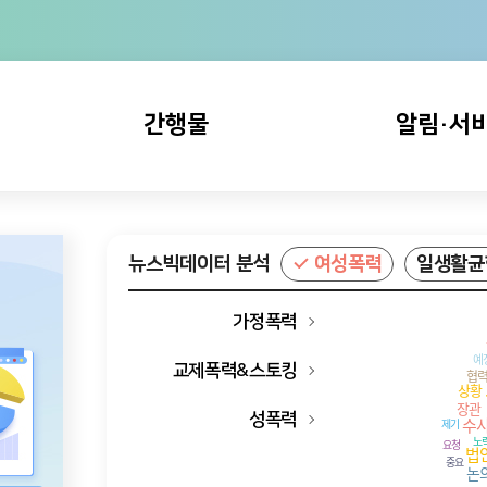
73.9
2019
점
74.9
2020
점
간행물
75.4
알림·서
2021
점
71.3
2016
점
72
한국의성인지통계
공지사항
2017
점
분석리포트
73.1
DB 업데이
뉴스빅데이터 분석
2018
여성폭력
일생활균
점
여성폭력통계
이벤트
73.9
2019
점
가정폭력
문의사항
74.9
2020
점
교제폭력&스토킹
소식지(웹진
75.4
2021
점
성폭력