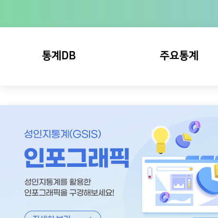
통계DB
주요통계
주제별
성평등지수
지역별
주요지표
국제
카드뉴스
특화
인포그래픽
뉴스빅데이터 분석