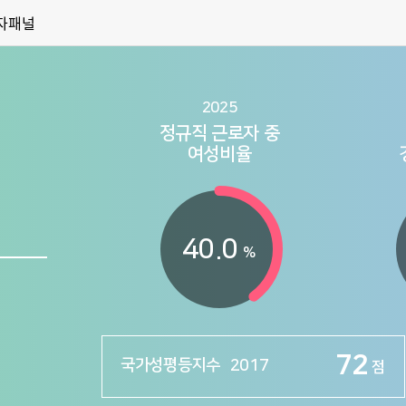
자패널
2025
정규직 근로자 중
여성비율
40.0
%
75.4
2021
점
71.3
2016
점
72
국가성평등지수
2017
점
73.1
2018
점